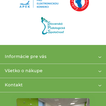
Z
Informácie pre vás
á
p
ä
Všetko o nákupe
t
i
Kontakt
e