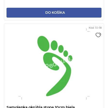
DO KOŠÍKA
Kód:
10-18
Samolepka okrúhla stopa 10cm biela