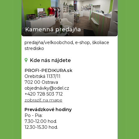
Kamenná predajňa
predajňa/veľkoobchod, e-shop, školiace
stredisko
Kde nás nájdete
PROFI-PEDIKURA.sk
Orebitská 1137/11
702 00 Ostrava
objednávky@odel.cz
+420 728 503 712
zobraziť na mape
Prevádzkové hodiny
Po - Pia:
7.30-12.00 hod.
12.30-15.30 hod.