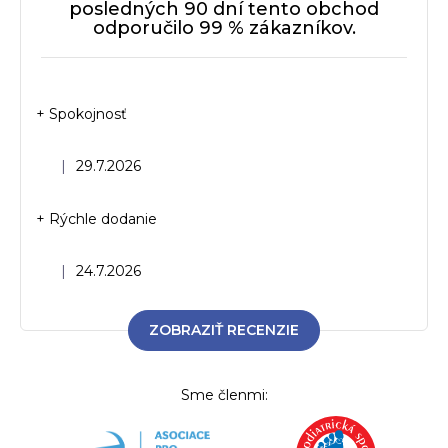
posledných 90 dní tento obchod
odporučilo 99 % zákazníkov.
+ Spokojnosť
Hodnotenie obchodu je 5 z 5 hviezdičiek.
|
29.7.2026
+ Rýchle dodanie
Hodnotenie obchodu je 5 z 5 hviezdičiek.
|
24.7.2026
ZOBRAZIŤ RECENZIE
Sme členmi: