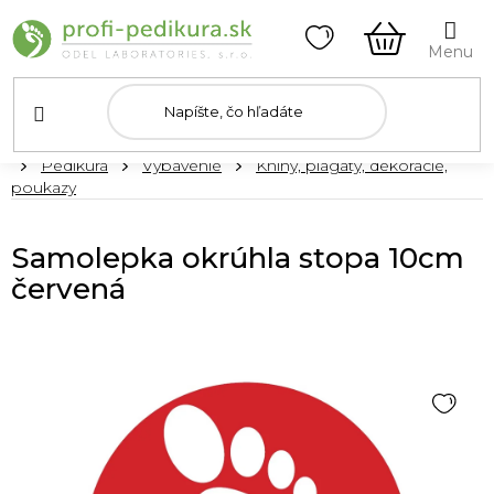
Prejsť
na
obsah
NÁKUPN
KOŠÍK
Domov
Pedikúra
Vybavenie
Knihy, plagáty, dekorácie,
poukazy
Samolepka okrúhla stopa 10cm
červená