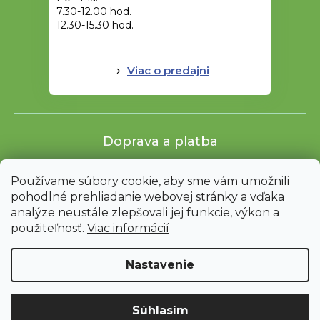
7.30-12.00 hod.
12.30-15.30 hod.
Viac o predajni
Doprava a platba
Používame súbory cookie, aby sme vám umožnili
pohodlné prehliadanie webovej stránky a vďaka
analýze neustále zlepšovali jej funkcie, výkon a
použiteľnosť.
Viac informácií
Nastavenie
Shoptet
|
mime digital
Upozornenie: Z dôvodu sťahovania bude od 3. 8. do 12. 8. ZAVRETÉ
Súhlasím