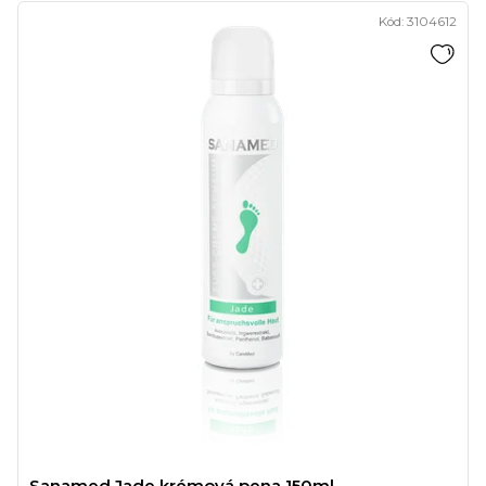
Kód:
3104612
Sanamed Jade krémová pena 150ml