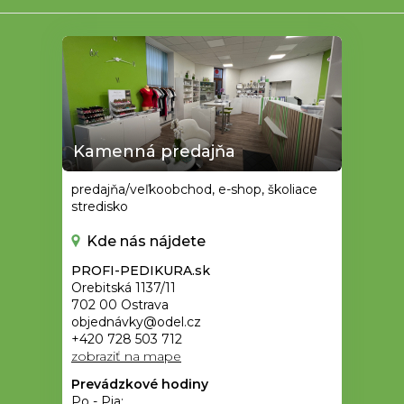
e
Kamenná predajňa
predajňa/veľkoobchod, e-shop, školiace
stredisko
Kde nás nájdete
PROFI-PEDIKURA.sk
Orebitská 1137/11
702 00 Ostrava
objednávky@odel.cz
+420 728 503 712
zobraziť na mape
Prevádzkové hodiny
Po - Pia: