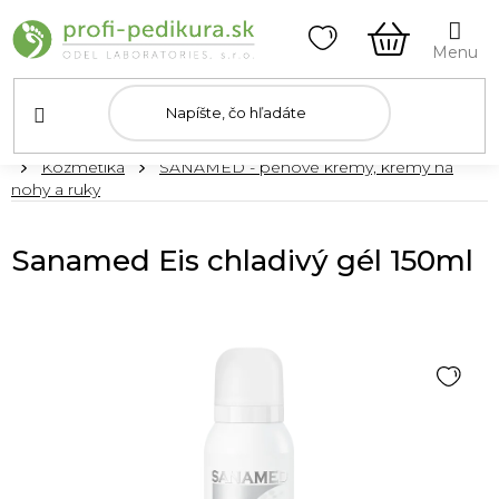
Prejsť
na
obsah
NÁKUPN
KOŠÍK
Domov
Kozmetika
SANAMED - penové krémy, krémy na
nohy a ruky
Sanamed Eis chladivý gél 150ml