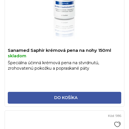
Sanamed Saphir krémová pena na nohy 150ml
skladom
Špeciálna účinná krémová pena na stvrdnutú,
zrohovatenú pokožku a popraskané päty
DO KOŠÍKA
Kód:
986