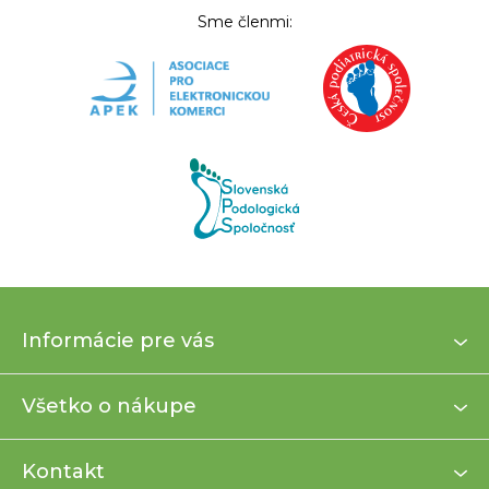
Sme členmi:
Z
Informácie pre vás
á
p
ä
Všetko o nákupe
t
i
Kontakt