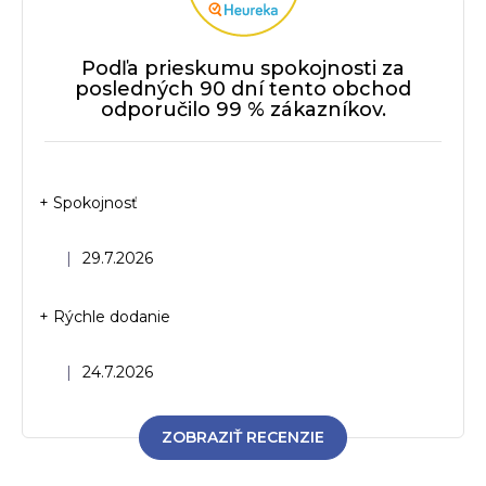
Podľa prieskumu spokojnosti za
posledných 90 dní tento obchod
odporučilo 99 % zákazníkov.
+ Spokojnosť
Hodnotenie obchodu je 5 z 5 hviezdičiek.
|
29.7.2026
+ Rýchle dodanie
Hodnotenie obchodu je 5 z 5 hviezdičiek.
|
24.7.2026
ZOBRAZIŤ RECENZIE