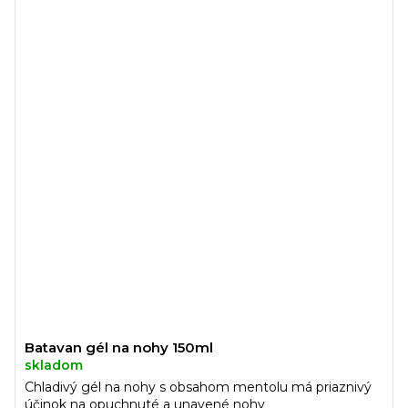
Batavan gél na nohy 150ml
skladom
Chladivý gél na nohy s obsahom mentolu má priaznivý
účinok na opuchnuté a unavené nohy