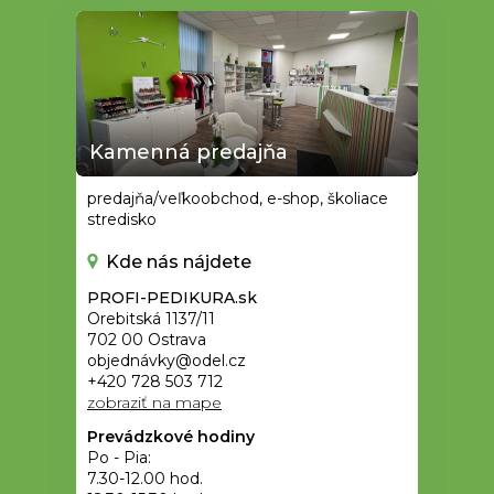
Kamenná predajňa
predajňa/veľkoobchod, e-shop, školiace
stredisko
Kde nás nájdete
PROFI-PEDIKURA.sk
Orebitská 1137/11
702 00 Ostrava
objednávky@odel.cz
+420 728 503 712
zobraziť na mape
Prevádzkové hodiny
Po - Pia:
7.30-12.00 hod.