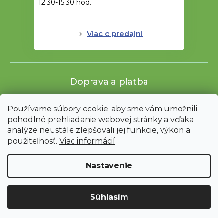
12.30-15.30 hod.
Viac o predajni
Doprava a platba
Používame súbory cookie, aby sme vám umožnili
pohodlné prehliadanie webovej stránky a vďaka
analýze neustále zlepšovali jej funkcie, výkon a
použiteľnosť.
Viac informácií
Nastavenie
Shoptet
|
mime digital
Upozornenie: Z dôvodu sťahovania bude od 3. 8. do 12. 8. ZAVRETÉ
Súhlasím
vrátane servisu. Objednávky nebudeme expedovať ani vydávať.
Ďakujeme za pochopenie.