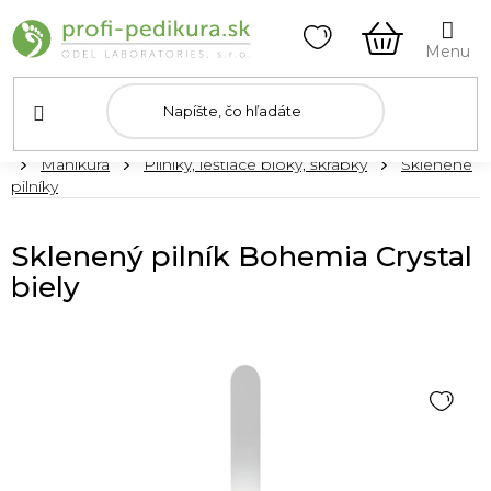
Prejsť
na
obsah
NÁKUPN
KOŠÍK
Domov
Manikúra
Pilníky, leštiace bloky, škrabky
Sklenené
pilníky
Sklenený pilník Bohemia Crystal
biely