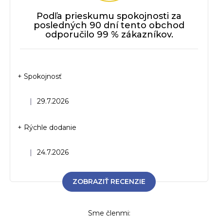
Podľa prieskumu spokojnosti za
posledných 90 dní tento obchod
odporučilo 99 % zákazníkov.
+ Spokojnosť
Hodnotenie obchodu je 5 z 5 hviezdičiek.
|
29.7.2026
+ Rýchle dodanie
Hodnotenie obchodu je 5 z 5 hviezdičiek.
|
24.7.2026
ZOBRAZIŤ RECENZIE
Sme členmi: