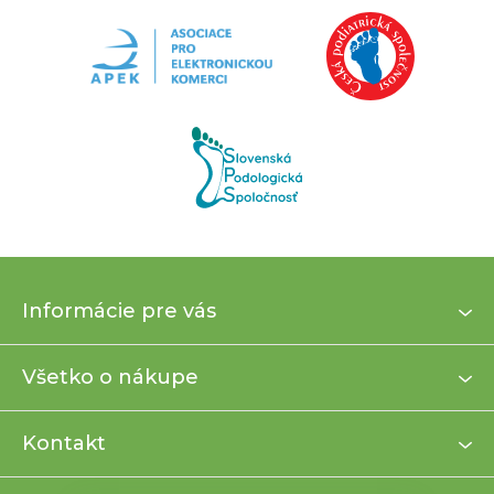
Z
Informácie pre vás
á
p
ä
Všetko o nákupe
t
i
Kontakt
e