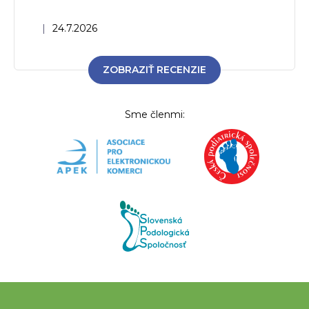
Hodnotenie obchodu je 5 z 5 hviezdičiek.
|
24.7.2026
ZOBRAZIŤ RECENZIE
Sme členmi:
Z