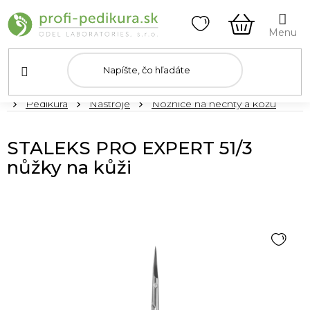
Prejsť
na
obsah
NÁKUPN
KOŠÍK
Domov
Pedikúra
Nástroje
Nožnice na nechty a kožu
STALEKS PRO EXPERT 51/3
nůžky na kůži