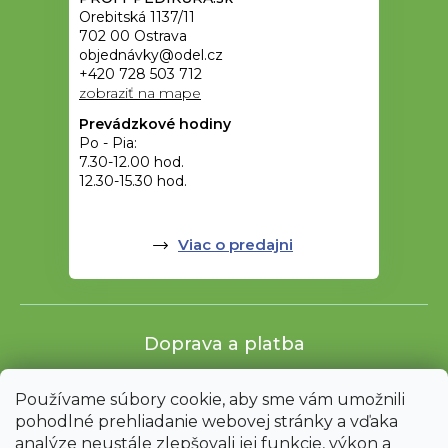
Orebitská 1137/11
702 00 Ostrava
objednávky@odel.cz
+420 728 503 712
zobraziť na mape
Prevádzkové hodiny
Po - Pia:
7.30-12.00 hod.
12.30-15.30 hod.
Viac o predajni
Doprava a platba
Používame súbory cookie, aby sme vám umožnili
pohodlné prehliadanie webovej stránky a vďaka
analýze neustále zlepšovali jej funkcie, výkon a