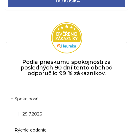
DO KOŠÍKA
Podľa prieskumu spokojnosti za
posledných 90 dní tento obchod
odporučilo 99 % zákazníkov.
+ Spokojnosť
Hodnotenie obchodu je 5 z 5 hviezdičiek.
|
29.7.2026
+ Rýchle dodanie