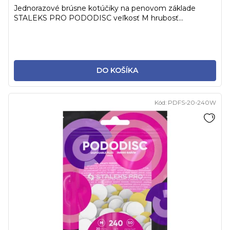
Jednorazové brúsne kotúčiky na penovom základe
STALEKS PRO PODODISC veľkosť M hrubosť...
DO KOŠÍKA
Kód:
PDFS-20-240W