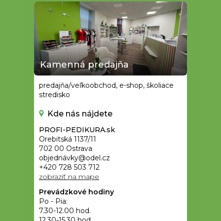
Kamenná predajňa
predajňa/veľkoobchod, e-shop, školiace
stredisko
Kde nás nájdete
PROFI-PEDIKURA.sk
Orebitská 1137/11
702 00 Ostrava
objednávky@odel.cz
+420 728 503 712
zobraziť na mape
Prevádzkové hodiny
Po - Pia:
7.30-12.00 hod.
12.30-15.30 hod.