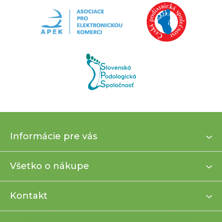
Z
Informácie pre vás
á
p
ä
Všetko o nákupe
t
i
Kontakt
e