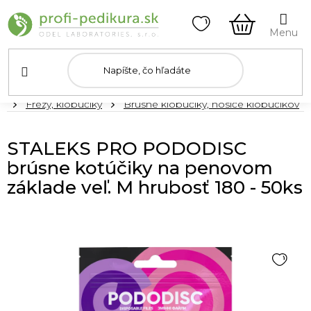
Prejsť
na
obsah
NÁKUPN
KOŠÍK
Domov
Frézy, klobúčiky
Brúsne klobúčiky, nosiče klobúčikov
STALEKS PRO PODODISC
brúsne kotúčiky na penovom
základe veľ. M hrubosť 180 - 50ks