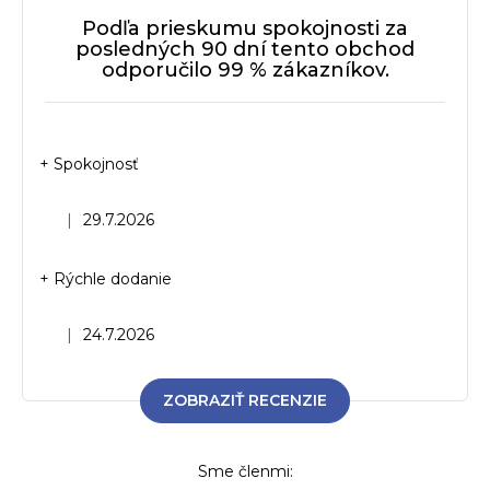
Podľa prieskumu spokojnosti za
posledných 90 dní tento obchod
odporučilo 99 % zákazníkov.
+ Spokojnosť
Hodnotenie obchodu je 5 z 5 hviezdičiek.
|
29.7.2026
+ Rýchle dodanie
Hodnotenie obchodu je 5 z 5 hviezdičiek.
|
24.7.2026
ZOBRAZIŤ RECENZIE
Sme členmi: