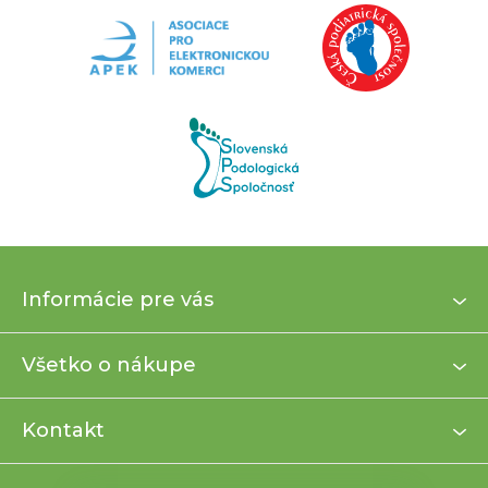
Z
Informácie pre vás
á
p
ä
Všetko o nákupe
t
i
Kontakt
e