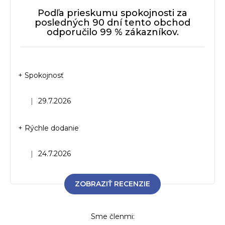
Podľa prieskumu spokojnosti za
posledných 90 dní tento obchod
odporučilo 99 % zákazníkov.
+ Spokojnosť
Hodnotenie obchodu je 5 z 5 hviezdičiek.
|
29.7.2026
+ Rýchle dodanie
Hodnotenie obchodu je 5 z 5 hviezdičiek.
|
24.7.2026
ZOBRAZIŤ RECENZIE
Sme členmi: