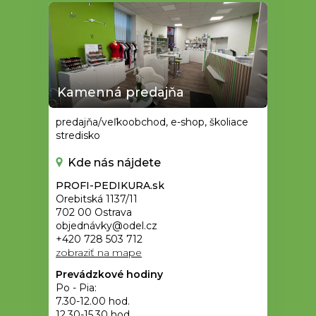
Kamenná predajňa
predajňa/veľkoobchod, e-shop, školiace
stredisko
Kde nás nájdete
PROFI-PEDIKURA.sk
Orebitská 1137/11
702 00 Ostrava
objednávky@odel.cz
+420 728 503 712
zobraziť na mape
Prevádzkové hodiny
Po - Pia:
7.30-12.00 hod.
12.30-15.30 hod.