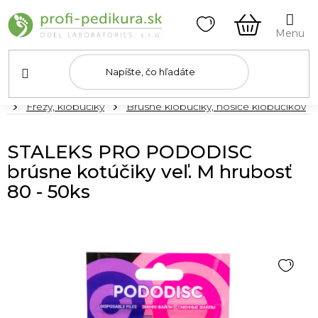
Prejsť
na
obsah
NÁKUPN
KOŠÍK
Domov
Frézy, klobúčiky
Brúsne klobúčiky, nosiče klobúčikov
STALEKS PRO PODODISC
brúsne kotúčiky veľ. M hrubosť
80 - 50ks