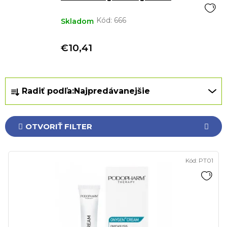
Kód:
666
Skladom
€10,41
R
Radiť podľa:
Najpredávanejšie
a
d
e
OTVORIŤ FILTER
n
i
V
e
Kód:
PT01
ý
p
p
r
i
o
s
d
p