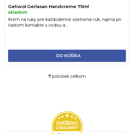
Gehwol Gerlasan Handcreme 75ml
skladom
Krém na ruky pre každodenné ošetrenie rúk, najmä pri
častom kontakte s vodou a...
DO KOŠÍKA
7
položiek celkom
O
v
l
á
d
a
c
i
e