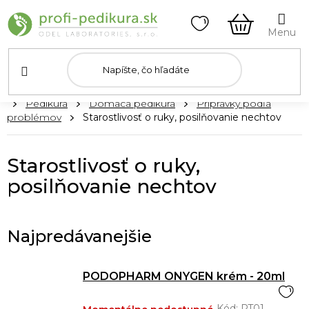
Prejsť
na
obsah
NÁKUPN
KOŠÍK
Domov
Pedikúra
Domáca pedikúra
Prípravky podľa
problémov
Starostlivosť o ruky, posilňovanie nechtov
Starostlivosť o ruky,
posilňovanie nechtov
Najpredávanejšie
PODOPHARM ONYGEN krém - 20ml
Kód:
PT01