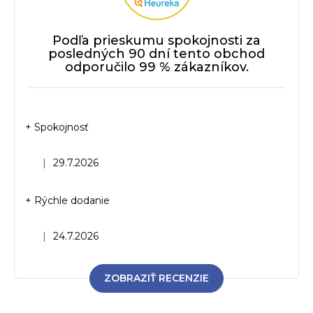
p
r
Podľa prieskumu spokojnosti za
v
posledných 90 dní tento obchod
k
odporučilo 99 % zákazníkov.
y
v
ý
p
+ Spokojnosť
i
s
u
Hodnotenie obchodu je 5 z 5 hviezdičiek.
|
29.7.2026
+ Rýchle dodanie
Hodnotenie obchodu je 5 z 5 hviezdičiek.
|
24.7.2026
ZOBRAZIŤ RECENZIE