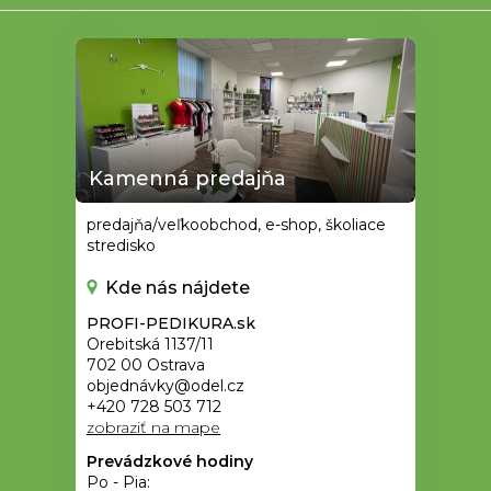
Kamenná predajňa
predajňa/veľkoobchod, e-shop, školiace
stredisko
Kde nás nájdete
PROFI-PEDIKURA.sk
Orebitská 1137/11
702 00 Ostrava
objednávky@odel.cz
+420 728 503 712
zobraziť na mape
Prevádzkové hodiny
Po - Pia: