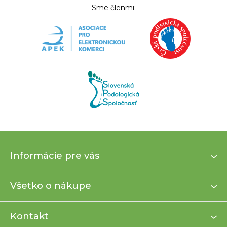
Sme členmi:
Z
Informácie pre vás
á
p
ä
Všetko o nákupe
t
i
Kontakt
e