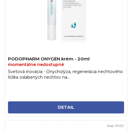
u
r
k
o
t
d
o
u
v
k
t
o
v
PODOPHARM ONYGEN krém - 20ml
momentálne nedostupné
Svetová inovácia - Onycholýza, regenerácia nechtového
lôžka oslabených nechtov na...
DETAIL
Kód:
PM21