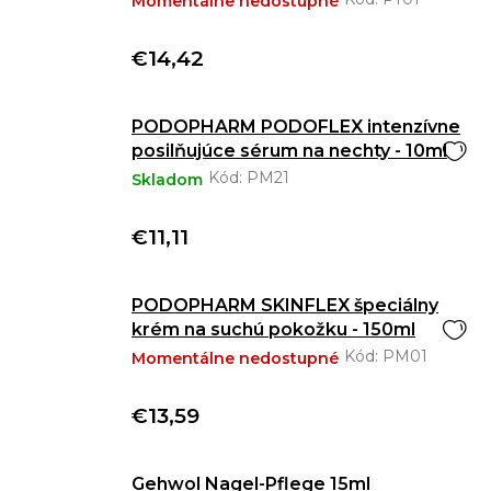
Momentálne nedostupné
€14,42
PODOPHARM PODOFLEX intenzívne
posilňujúce sérum na nechty - 10ml
Kód:
PM21
Skladom
€11,11
PODOPHARM SKINFLEX špeciálny
krém na suchú pokožku - 150ml
Kód:
PM01
Momentálne nedostupné
€13,59
Gehwol Nagel-Pflege 15ml