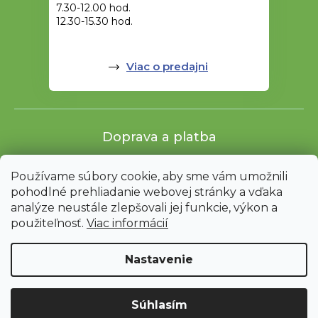
7.30-12.00 hod.
12.30-15.30 hod.
Viac o predajni
Doprava a platba
Používame súbory cookie, aby sme vám umožnili
pohodlné prehliadanie webovej stránky a vďaka
analýze neustále zlepšovali jej funkcie, výkon a
použiteľnosť.
Viac informácií
Nastavenie
Shoptet
|
mime digital
Upozornenie: Z dôvodu sťahovania bude od 3. 8. do 12. 8. ZAVRETÉ
Súhlasím
vrátane servisu. Objednávky nebudeme expedovať ani vydávať.