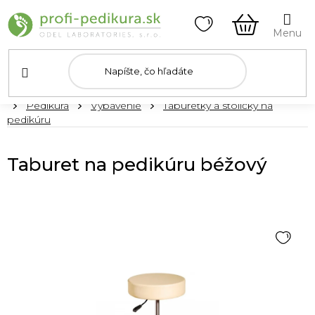
Prejsť
na
obsah
NÁKUPN
KOŠÍK
Domov
Pedikúra
Vybavenie
Taburetky a stoličky na
pedikúru
Taburet na pedikúru béžový