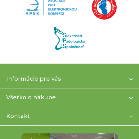
Z
Informácie pre vás
á
p
ä
Všetko o nákupe
t
i
Kontakt
e