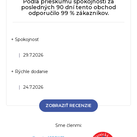
Podľa prieskumu spokojnosti za
posledných 90 dní tento obchod
odporučilo 99 % zákazníkov.
+ Spokojnosť
Hodnotenie obchodu je 5 z 5 hviezdičiek.
|
29.7.2026
+ Rýchle dodanie
Hodnotenie obchodu je 5 z 5 hviezdičiek.
|
24.7.2026
ZOBRAZIŤ RECENZIE
Sme členmi: