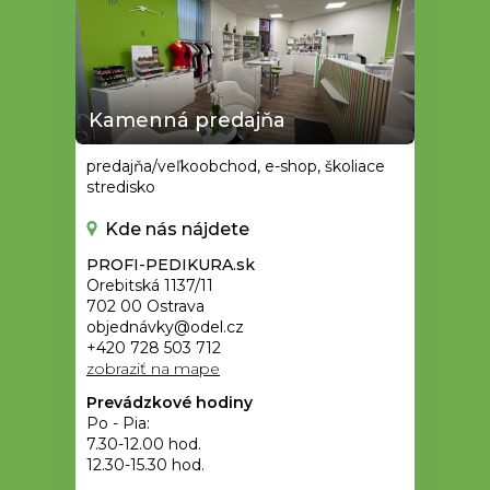
Kamenná predajňa
predajňa/veľkoobchod, e-shop, školiace
stredisko
Kde nás nájdete
PROFI-PEDIKURA.sk
Orebitská 1137/11
702 00 Ostrava
objednávky@odel.cz
+420 728 503 712
zobraziť na mape
Prevádzkové hodiny
Po - Pia:
7.30-12.00 hod.
12.30-15.30 hod.