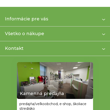
Z
Informácie pre vás
á
p
ä
Všetko o nákupe
t
i
Kontakt
e
Kamenná predajňa
predajňa/veľkoobchod, e-shop, školiace
stredisko