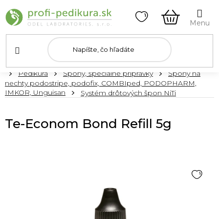
Prejsť
na
obsah
NÁKUPN
KOŠÍK
Domov
Pedikúra
Špony, špeciálne prípravky
Špony na
nechty podostripe, podofix, COMBIped, PODOPHARM,
IMKOR, Unguisan
Systém drôtových špon NiTi
Te-Econom Bond Refill 5g