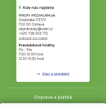
Kde nás nájdete
PROFI-PEDIKURA.sk
Orebitská 1137/11
702 00 Ostrava
objednávky@odel.cz
+420 728 503 712
zobraziť na mape
Prevádzkové hodiny
Po - Pia:
7.30-12.00 hod.
12.30-15.30 hod.
Viac o predajni
Doprava a platba