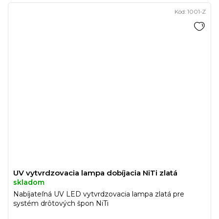
Kód:
1001-Z
UV vytvrdzovacia lampa dobíjacia NiTi zlatá
skladom
Nabíjateľná UV LED vytvrdzovacia lampa zlatá pre
systém drôtových špon NiTi