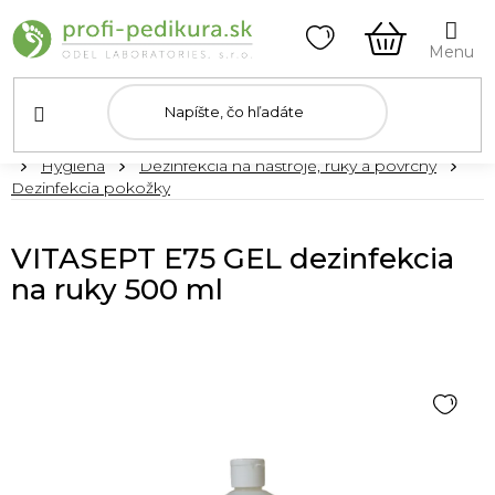
Prejsť
na
obsah
NÁKUPN
KOŠÍK
Domov
Hygiena
Dezinfekcia na nástroje, ruky a povrchy
Dezinfekcia pokožky
VITASEPT E75 GEL dezinfekcia
na ruky 500 ml