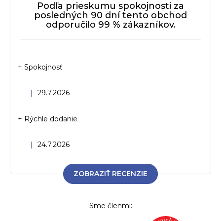
Podľa prieskumu spokojnosti za
posledných 90 dní tento obchod
odporučilo 99 % zákazníkov.
+ Spokojnosť
Hodnotenie obchodu je 5 z 5 hviezdičiek.
|
29.7.2026
+ Rýchle dodanie
Hodnotenie obchodu je 5 z 5 hviezdičiek.
|
24.7.2026
ZOBRAZIŤ RECENZIE
Sme členmi: