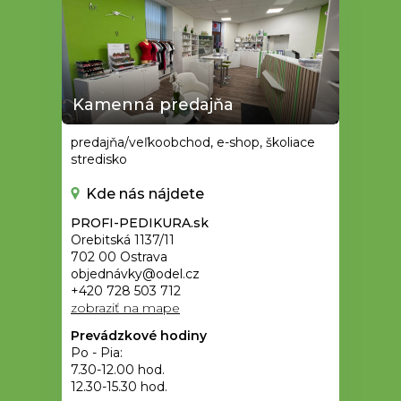
Kamenná predajňa
predajňa/veľkoobchod, e-shop, školiace
stredisko
Kde nás nájdete
PROFI-PEDIKURA.sk
Orebitská 1137/11
702 00 Ostrava
objednávky@odel.cz
+420 728 503 712
zobraziť na mape
Prevádzkové hodiny
Po - Pia:
7.30-12.00 hod.
12.30-15.30 hod.