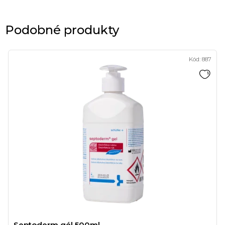
Podobné produkty
Kód:
887
Septoderm gél 500ml