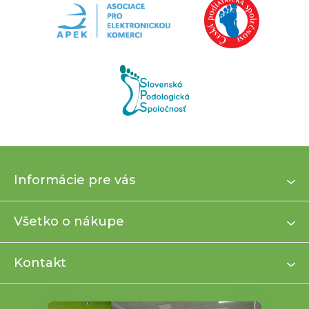
Z
Informácie pre vás
á
p
ä
Všetko o nákupe
t
i
Kontakt
e