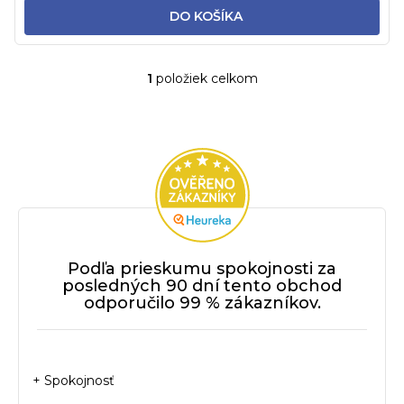
DO KOŠÍKA
1
položiek celkom
O
v
l
á
d
a
c
i
e
p
Podľa prieskumu spokojnosti za
r
posledných 90 dní tento obchod
odporučilo 99 % zákazníkov.
v
k
y
v
+ Spokojnosť
ý