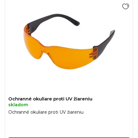
ý
n
p
i
i
e
s
p
p
r
r
o
o
d
d
u
u
k
k
t
t
o
o
v
v
Ochranné okuliare proti UV žiareniu
skladom
Ochranné okuliare proti UV žiareniu