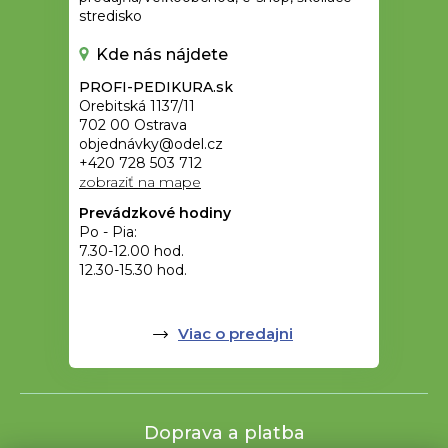
stredisko
Kde nás nájdete
PROFI-PEDIKURA.sk
Orebitská 1137/11
702 00 Ostrava
objednávky@odel.cz
+420 728 503 712
zobraziť na mape
Prevádzkové hodiny
Po - Pia:
7.30-12.00 hod.
12.30-15.30 hod.
Viac o predajni
Doprava a platba