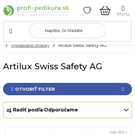
Prejsť
na
obsah
NÁKUPN
KOŠÍK
Domov
Predávané značky
Artilux Swiss Safety AG
Artilux Swiss Safety AG
OTVORIŤ FILTER
R
Radiť podľa:
Odporúčame
a
d
V
e
Kód:
1193-1