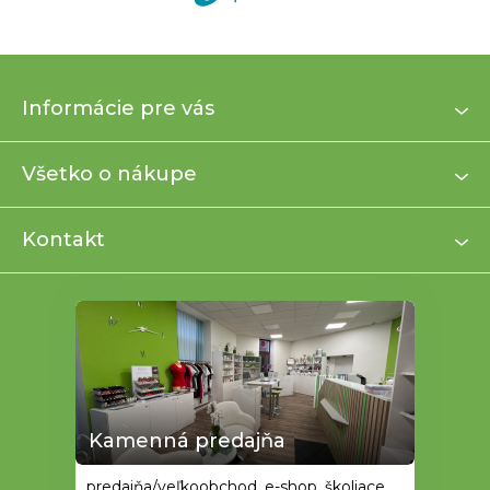
Z
Informácie pre vás
á
p
ä
Všetko o nákupe
t
i
Kontakt
e
Kamenná predajňa
predajňa/veľkoobchod, e-shop, školiace