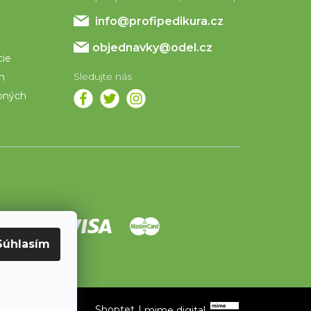
info
@
profipedikura.cz
objednavky@odel.cz
cie
om
bných
Súhlasím
Shoptet
|
mime digital