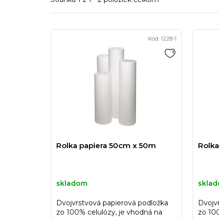
V
Kód:
1228-1
ý
p
i
s
p
r
o
d
Rolka papiera 50cm x 50m
Rolka
u
k
skladom
skla
t
Dvojvrstvová papierová podložka
Dvojv
o
zo 100% celulózy, je vhodná na
zo 10