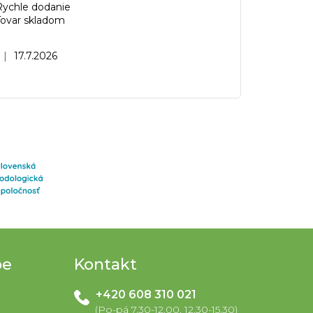
Rychle dodanie
Tovar skladom
Hodnotenie obchodu je 5 z 5 hviezdičiek.
|
17.7.2026
pe
Kontakt
+420 608 310 021