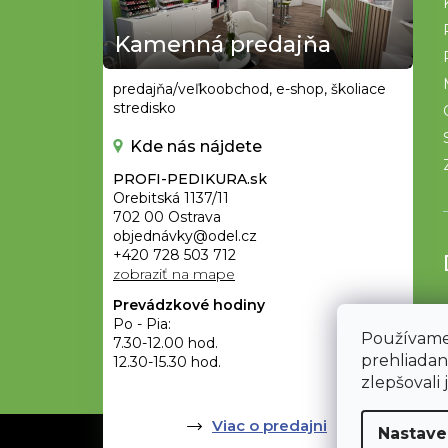
ä
t
Kamenná predajňa
i
e
predajňa/veľkoobchod, e-shop, školiace
stredisko
Kde nás nájdete
PROFI-PEDIKURA.sk
Orebitská 1137/11
702 00 Ostrava
objednávky@odel.cz
+420 728 503 712
zobraziť na mape
Prevádzkové hodiny
Po - Pia:
Používame
7.30-12.00 hod.
prehliadan
12.30-15.30 hod.
zlepšovali 
Viac o predajni
Nastave