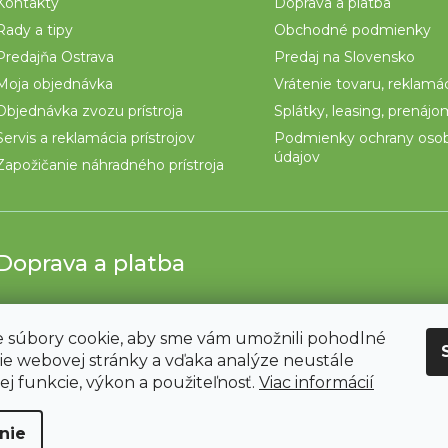
Kontakty
Doprava a platba
Rady a tipy
Obchodné podmienky
Predajňa Ostrava
Predaj na Slovensko
Moja objednávka
Vrátenie tovaru, reklamá
Objednávka zvozu prístroja
Splátky, leasing, prenáj
Servis a reklamácia prístrojov
Podmienky ochrany oso
údajov
Zapožičanie náhradného prístroja
Doprava a platba
 súbory cookie, aby sme vám umožnili pohodlné
ie webovej stránky a vďaka analýze neustále
jej funkcie, výkon a použiteľnosť.
Viac informácií
nie