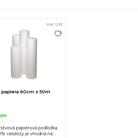
Kód:
1228
 papiera 60cm x 50m
dom
rstvová papierová podložka
0% celulózy je vhodná na