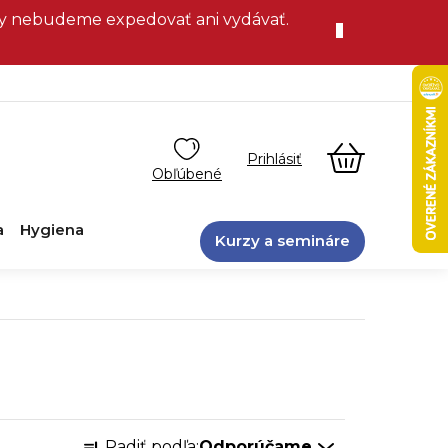
vky nebudeme expedovať ani vydávať.
NÁKUPN
KOŠÍK
a
Hygiena
Kurzy a semináre
R
Radiť podľa:
Odporúčame