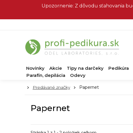
Prejsť
Upozornenie: Z dôvodu sťahovania bud
na
obsah
Novinky
Akcie
Tipy na darčeky
Pedikúra
Parafín, depilácia
Odevy
Domov
Predávané značky
Papernet
Papernet
Stránka
1
z
1
-
2
položiek celkom