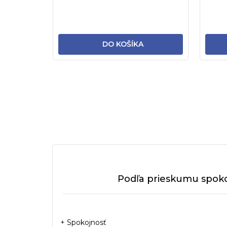
v
masážne stoly a...
masážn
DO KOŠÍKA
Podľa prieskumu spoko
+ Spokojnosť