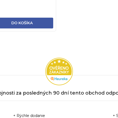
e stoly a...
DO KOŠÍKA
O
v
l
á
d
a
c
i
jnosti za posledných 90 dní tento obchod odpor
e
p
r
+ Rýchle dodanie
+ 