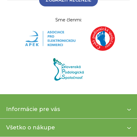
Sme členmi:
Z
Informácie pre vás
á
p
ä
Všetko o nákupe
t