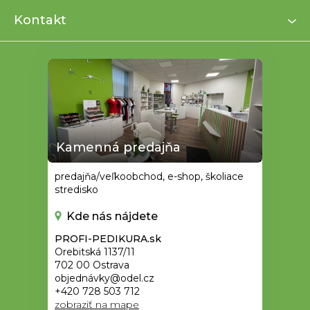
i
Kontakt
e
Kamenná predajňa
predajňa/veľkoobchod, e-shop, školiace
stredisko
Kde nás nájdete
PROFI-PEDIKURA.sk
Orebitská 1137/11
702 00 Ostrava
objednávky@odel.cz
+420 728 503 712
zobraziť na mape