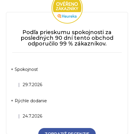
Podľa prieskumu spokojnosti za
posledných 90 dní tento obchod
odporučilo 99 % zákazníkov.
+ Spokojnosť
Hodnotenie obchodu je 5 z 5 hviezdičiek.
|
29.7.2026
+ Rýchle dodanie
Hodnotenie obchodu je 5 z 5 hviezdičiek.
|
24.7.2026
ZOBRAZIŤ RECENZIE