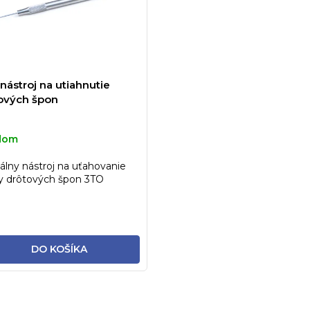
nástroj na utiahnutie
ových špon
dom
álny nástroj na uťahovanie
y drôtových špon 3TO
DO KOŠÍKA