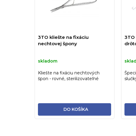
3TO kliešte na fixáciu
3TO 
nechtovej špony
drôt
skladom
skla
Kliešte na fixáciu nechtových
Špeci
špon - rovné, sterilizovateľné
slučk
DO KOŠÍKA