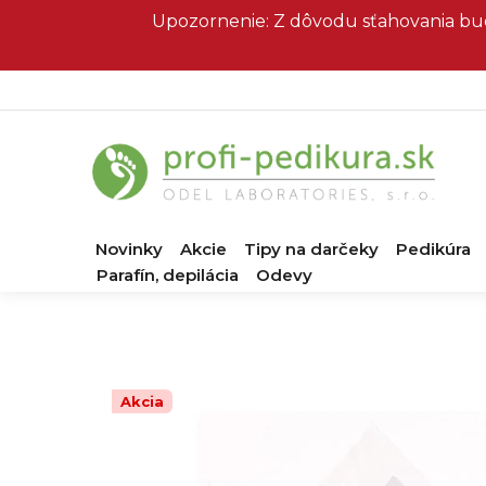
Prejsť
Upozornenie: Z dôvodu sťahovania bud
na
obsah
Novinky
Akcie
Tipy na darčeky
Pedikúra
Parafín, depilácia
Odevy
Akcia