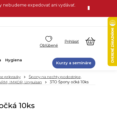
vky nebudeme expedovať ani vydávať.
NÁKUPN
KOŠÍK
a
Hygiena
Kurzy a semináre
ne prípravky
Špony na nechty podostripe,
RM, IMKOR, Unguisan
3TO Špony očká 10ks
očká 10ks