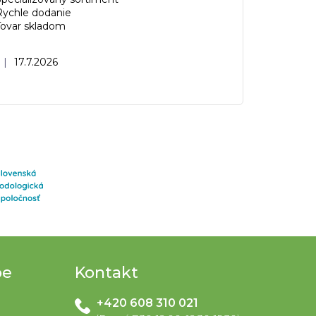
Rychle dodanie
Tovar skladom
Hodnotenie obchodu je 5 z 5 hviezdičiek.
|
17.7.2026
pe
Kontakt
+420 608 310 021