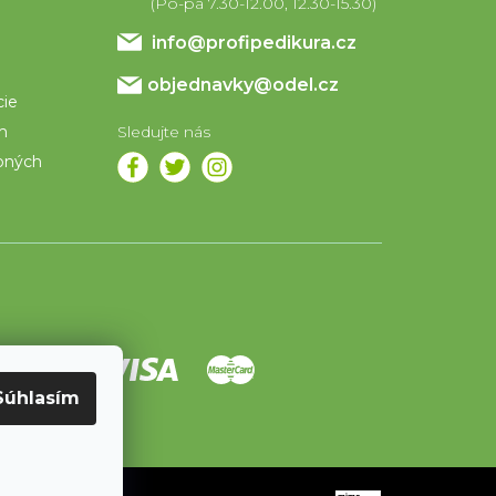
info
@
profipedikura.cz
objednavky@odel.cz
cie
om
bných
Súhlasím