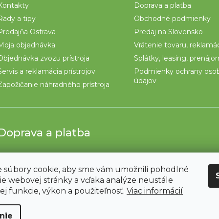
Kontakty
Doprava a platba
Rady a tipy
Obchodné podmienky
Predajňa Ostrava
Predaj na Slovensko
Moja objednávka
Vrátenie tovaru, reklamá
Objednávka zvozu prístroja
Splátky, leasing, prenáj
Servis a reklamácia prístrojov
Podmienky ochrany oso
údajov
Zapožičanie náhradného prístroja
Doprava a platba
 súbory cookie, aby sme vám umožnili pohodlné
ie webovej stránky a vďaka analýze neustále
jej funkcie, výkon a použiteľnosť.
Viac informácií
nie