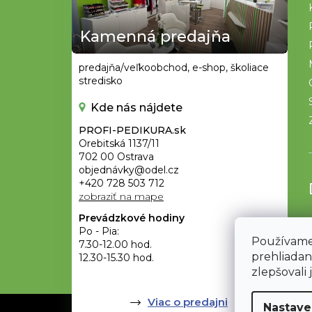
ä
t
Kamenná predajňa
i
e
predajňa/veľkoobchod, e-shop, školiace
stredisko
Kde nás nájdete
PROFI-PEDIKURA.sk
Orebitská 1137/11
702 00 Ostrava
objednávky@odel.cz
+420 728 503 712
zobraziť na mape
Prevádzkové hodiny
Po - Pia:
Používame
7.30-12.00 hod.
prehliadan
12.30-15.30 hod.
zlepšovali 
Viac o predajni
Nastave