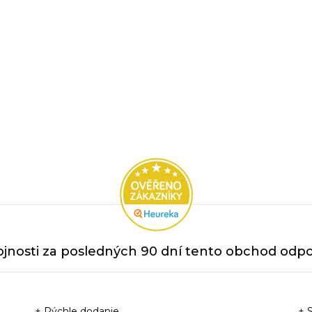
jnosti za posledných 90 dní tento obchod odpor
+ Rýchle dodanie
+ 