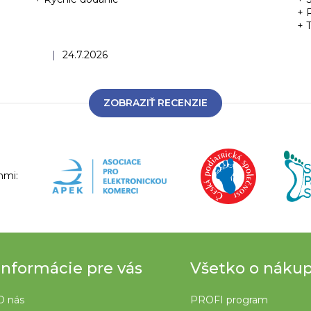
+ 
+ 
Hodnotenie obchodu je 5 z 5 hviezdičiek.
|
24.7.2026
ZOBRAZIŤ RECENZIE
nmi:
Informácie pre vás
Všetko o náku
O nás
PROFI program