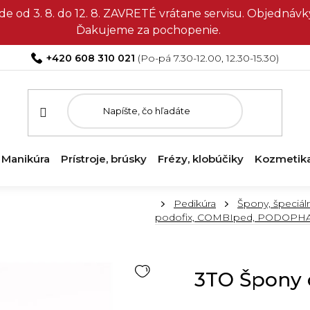
e od 3. 8. do 12. 8. ZAVRETÉ vrátane servisu. Objedná
Ďakujeme za pochopenie.
+420 608 310 021
Manikúra
Prístroje, brúsky
Frézy, klobúčiky
Kozmetik
Domov
Pedikúra
Špony, špeciál
podofix, COMBIped, PODOPHA
3TO Špony 