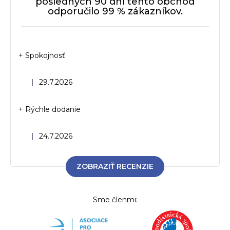
posledných 90 dní tento obchod
odporučilo 99 % zákazníkov.
+ Spokojnosť
Hodnotenie obchodu je 5 z 5 hviezdičiek.
|
29.7.2026
+ Rýchle dodanie
Hodnotenie obchodu je 5 z 5 hviezdičiek.
|
24.7.2026
ZOBRAZIŤ RECENZIE
Sme členmi: