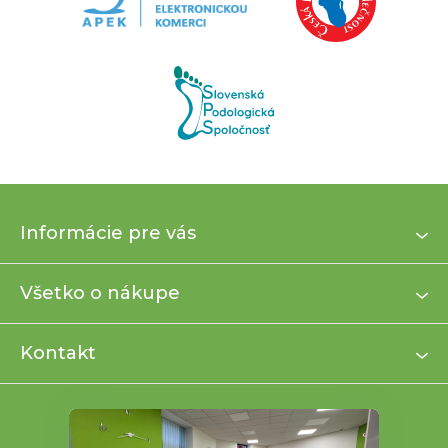
Z
Informácie pre vás
á
p
ä
Všetko o nákupe
t
i
Kontakt
e