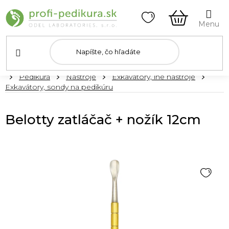
Prejsť
na
obsah
NÁKUPN
KOŠÍK
Domov
Pedikúra
Nástroje
Exkavátory, iné nástroje
Exkavátory, sondy na pedikúru
Belotty zatláčač + nožík 12cm