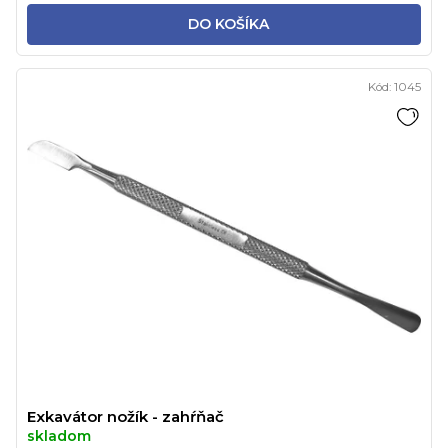
DO KOŠÍKA
Kód:
1045
Exkavátor nožík - zahŕňač
skladom