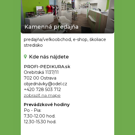
Kamenná predajňa
predajňa/veľkoobchod, e-shop, školiace
stredisko
Kde nás nájdete
PROFI-PEDIKURA.sk
Orebitská 1137/11
702 00 Ostrava
objednávky@odel.cz
+420 728 503 712
zobraziť na mape
Prevádzkové hodiny
Po - Pia:
7.30-12.00 hod.
12.30-15.30 hod.