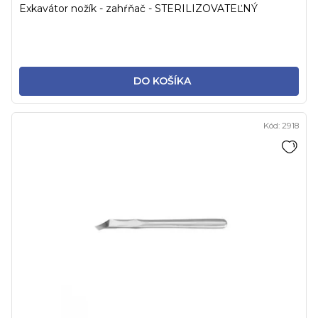
Exkavátor nožík - zahŕňač - STERILIZOVATEĽNÝ
DO KOŠÍKA
Kód:
2918