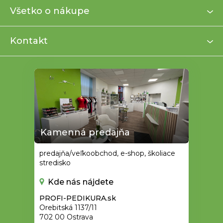
ä
Všetko o nákupe
t
i
Kontakt
e
Kamenná predajňa
predajňa/veľkoobchod, e-shop, školiace
stredisko
Kde nás nájdete
PROFI-PEDIKURA.sk
Orebitská 1137/11
702 00 Ostrava