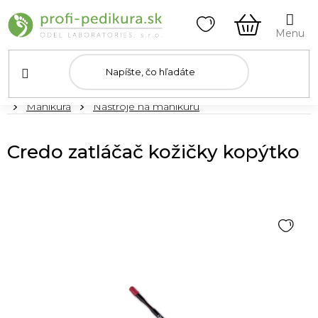
Prejsť
na
obsah
NÁKUPN
KOŠÍK
Domov
Manikúra
Nástroje na manikúru
Credo zatláčač kožičky kopýtko