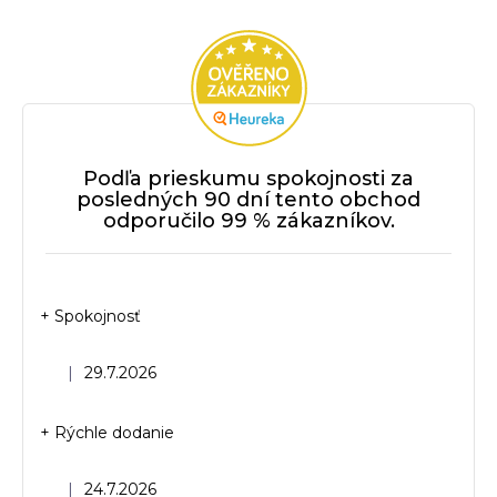
Podľa prieskumu spokojnosti za
posledných 90 dní tento obchod
odporučilo 99 % zákazníkov.
+ Spokojnosť
Hodnotenie obchodu je 5 z 5 hviezdičiek.
|
29.7.2026
+ Rýchle dodanie
Hodnotenie obchodu je 5 z 5 hviezdičiek.
|
24.7.2026