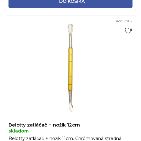
DO KOŠÍKA
Kód:
2782
Belotty zatláčač + nožík 12cm
skladom
Belotty zatláčač + nožík 11cm. Chrómovaná stredná