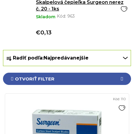
Skalpelová čepieľka Surgeon nerez
č. 20 - 1ks
Kód:
963
Skladom
€0,13
R
Radiť podľa:
Najpredávanejšie
a
d
e
OTVORIŤ FILTER
n
i
V
e
Kód:
110
ý
p
p
r
i
o
s
d
p