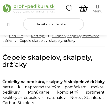
Prejsť
na
obsah
NÁKUPN
KOŠÍK
Domov
Pedikúra
Nástroje
Skalpely, čepieľky, zrezávače,
dlátka
Čepele skalpelov, skalpely, držiaky
Čepele skalpelov, skalpely,
držiaky
Čepieľky na pedikúru, skalpely či skalpelové držiaky
patria k nepostrádateľným pomôckam mokrej
pedikúry. Ponúkame kompletný sortiment
kvalitných čepieľok z materiálov - Nerez, Stainless a
Carbon Stainless.