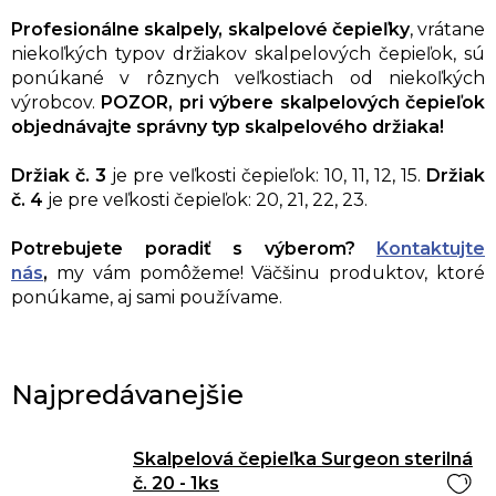
Profesionálne skalpely, skalpelové čepieľky
, vrátane
niekoľkých typov držiakov skalpelových čepieľok, sú
ponúkané v rôznych veľkostiach od niekoľkých
výrobcov.
POZOR,
pri výbere
skalpelových čepieľok
objednávajte správny typ skalpelového držiaka!
Držiak č. 3
je pre veľkosti čepieľok: 10, 11, 12, 15.
Držiak
č. 4
je pre veľkosti čepieľok: 20, 21, 22, 23.
Potrebujete poradiť s výberom?
Kontaktujte
nás
,
my vám pomôžeme!
Väčšinu produktov, ktoré
ponúkame, aj sami používame.
Najpredávanejšie
Skalpelová čepieľka Surgeon sterilná
č. 20 - 1ks