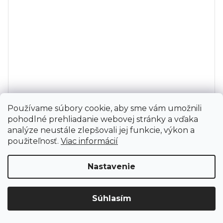
Používame súbory cookie, aby sme vám umožnili
pohodlné prehliadanie webovej stránky a vďaka
analýze neustále zlepšovali jej funkcie, výkon a
Skalpelové čepieľky PARAMOUNT č. 22 - 100ks
použiteľnosť.
Viac informácií
skladom
Karbónové skalpelové čepieľky značky PARAMOUNT č.
Nastavenie
22 balené po 100 kusoch
Upozornenie: Z dôvodu sťahovania bude od 3. 8. do 12. 8. ZAVRETÉ
Súhlasím
vrátane servisu. Objednávky nebudeme expedovať ani vydávať.
Ďakujeme za pochopenie.
DO KOŠÍKA