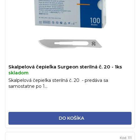
u
r
k
o
t
d
o
u
v
k
t
o
v
Skalpelová čepieľka Surgeon sterilná č. 20 - 1ks
skladom
Skalpelová čepieľka sterilná č. 20 - predáva sa
samostatne po 1...
DO KOŠÍKA
Kód:
111