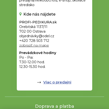
predajňa/veľkoobchod, e-shop, školiace
stredisko
Kde nás nájdete
PROFI-PEDIKURA.sk
Orebitská 1137/11
702 00 Ostrava
objednávky@odel.cz
+420 728 503 712
zobraziť na mape
Prevádzkové hodiny
Po - Pia:
7.30-12.00 hod.
12.30-15.30 hod.
Viac o predajni
Doprava a platba