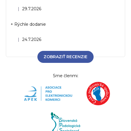
Hodnotenie obchodu je 5 z 5 hviezdičiek.
|
29.7.2026
+ Rýchle dodanie
Hodnotenie obchodu je 5 z 5 hviezdičiek.
|
24.7.2026
ZOBRAZIŤ RECENZIE
Sme členmi: