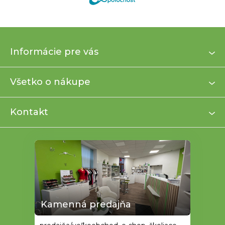
Z
Informácie pre vás
á
p
ä
Všetko o nákupe
t
i
Kontakt
e
Kamenná predajňa