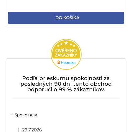
DO KOŠÍKA
Podľa prieskumu spokojnosti za
posledných 90 dní tento obchod
odporučilo 99 % zákazníkov.
+ Spokojnosť
Hodnotenie obchodu je 5 z 5 hviezdičiek.
|
29.7.2026