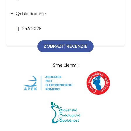
+ Rýchle dodanie
Hodnotenie obchodu je 5 z 5 hviezdičiek.
|
24.7.2026
ZOBRAZIŤ RECENZIE
Sme členmi: