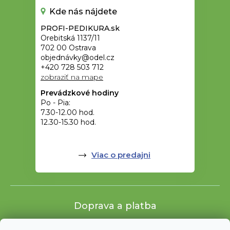
Kde nás nájdete
PROFI-PEDIKURA.sk
Orebitská 1137/11
702 00 Ostrava
objednávky@odel.cz
+420 728 503 712
zobraziť na mape
Prevádzkové hodiny
Po - Pia:
7.30-12.00 hod.
12.30-15.30 hod.
Viac o predajni
Doprava a platba