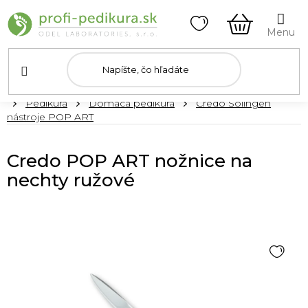
Prejsť
na
obsah
NÁKUPN
KOŠÍK
Domov
Pedikúra
Domáca pedikúra
Credo Solingen
nástroje POP ART
Credo POP ART nožnice na
nechty ružové