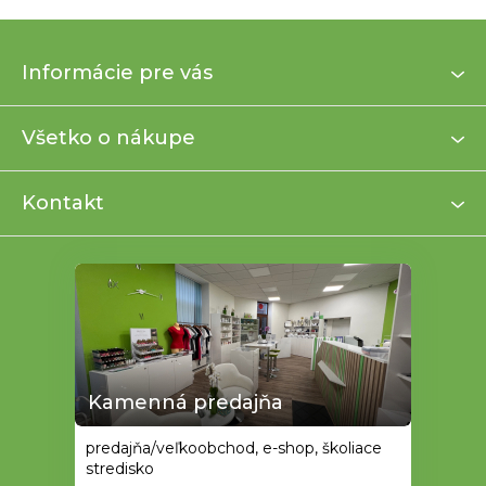
Z
Informácie pre vás
á
p
ä
Všetko o nákupe
t
i
Kontakt
e
Kamenná predajňa
predajňa/veľkoobchod, e-shop, školiace
stredisko