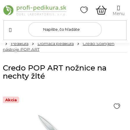
Prejsť
na
obsah
NÁKUPN
KOŠÍK
Domov
Pedikúra
Domáca pedikúra
Credo Solingen
nástroje POP ART
Credo POP ART nožnice na
nechty žlté
Akcia