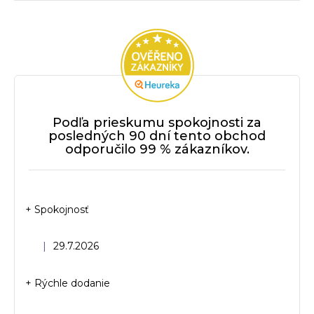
Podľa prieskumu spokojnosti za
posledných 90 dní tento obchod
odporučilo 99 % zákazníkov.
+ Spokojnosť
Hodnotenie obchodu je 5 z 5 hviezdičiek.
|
29.7.2026
+ Rýchle dodanie