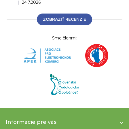
Hodnotenie obchodu je 5 z 5 hviezdičiek.
|
24.7.2026
ZOBRAZIŤ RECENZIE
Sme členmi:
Z
Informácie pre vás
á