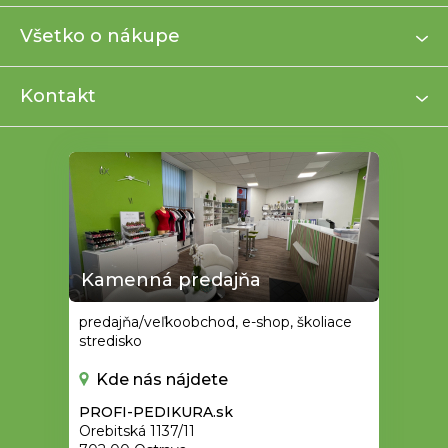
p
ä
Všetko o nákupe
t
i
Kontakt
e
Kamenná predajňa
predajňa/veľkoobchod, e-shop, školiace
stredisko
Kde nás nájdete
PROFI-PEDIKURA.sk
Orebitská 1137/11