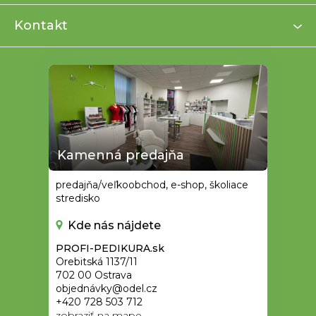
t
i
Kontakt
e
Kamenná predajňa
predajňa/veľkoobchod, e-shop, školiace
stredisko
Kde nás nájdete
PROFI-PEDIKURA.sk
Orebitská 1137/11
702 00 Ostrava
objednávky@odel.cz
+420 728 503 712
zobraziť na mape