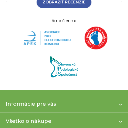
ZOBRAZIŤ RECENZIE
Sme členmi:
Z
Informácie pre vás
á
p
ä
Všetko o nákupe