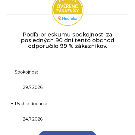
Podľa prieskumu spokojnosti za
posledných 90 dní tento obchod
odporučilo 99 % zákazníkov.
+ Spokojnosť
Hodnotenie obchodu je 5 z 5 hviezdičiek.
|
29.7.2026
+ Rýchle dodanie
Hodnotenie obchodu je 5 z 5 hviezdičiek.
|
24.7.2026