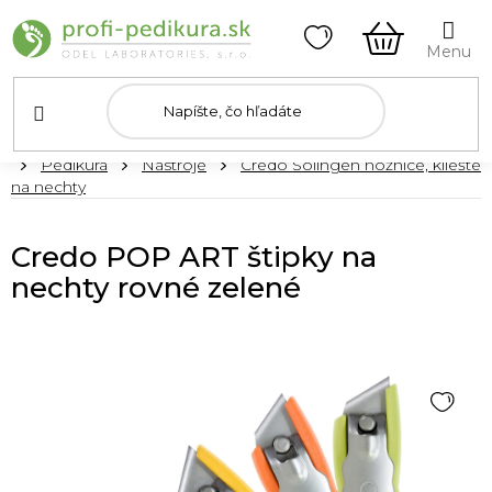
Prejsť
na
obsah
NÁKUPN
KOŠÍK
Domov
Pedikúra
Nástroje
Credo Solingen nožnice, kliešte
na nechty
Credo POP ART štipky na
nechty rovné zelené