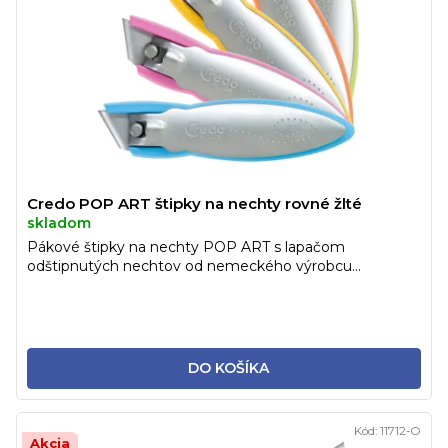
Credo POP ART štipky na nechty rovné žlté
skladom
Pákové štipky na nechty POP ART s lapačom
odštipnutých nechtov od nemeckého výrobcu...
DO KOŠÍKA
Kód:
11712-O
Akcia