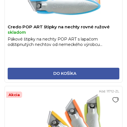
Credo POP ART štipky na nechty rovné ružové
skladom
Pákové štipky na nechty POP ART s lapačom
odštipnutých nechtov od nemeckého výrobcu...
DO KOŠÍKA
Kód:
11712-ZL
Akcia