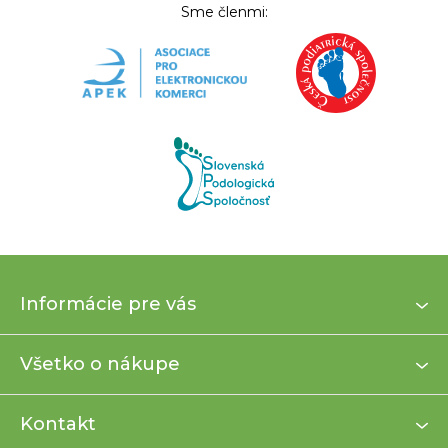
Sme členmi:
Z
Informácie pre vás
á
p
ä
Všetko o nákupe
t
i
Kontakt
e