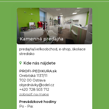
Kamenná predajňa
predajňa/veľkoobchod, e-shop, školiace
stredisko
Kde nás nájdete
PROFI-PEDIKURA.sk
Orebitská 1137/11
702 00 Ostrava
objednávky@odel.cz
+420 728 503 712
zobraziť na mape
Prevádzkové hodiny
Po - Pia: