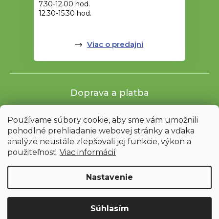
7.30-12.00 hod.
12.30-15.30 hod.
Viac o predajni
Doprava a platba
Používame súbory cookie, aby sme vám umožnili
pohodlné prehliadanie webovej stránky a vďaka
analýze neustále zlepšovali jej funkcie, výkon a
použiteľnosť.
Viac informácií
Nastavenie
Shoptet
|
mime digital
Súhlasím
Sme presťahovaní! Expedujeme Vaše objednávky postupne z