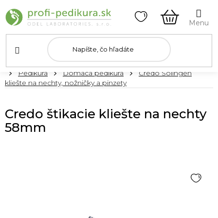
Prejsť
na
obsah
NÁKUPN
KOŠÍK
Domov
Pedikúra
Domáca pedikúra
Credo Solingen
kliešte na nechty, nožničky a pinzety
Credo štikacie kliešte na nechty
58mm