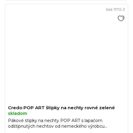
Kód:
11712-Z
Credo POP ART štipky na nechty rovné zelené
skladom
Pákové štipky na nechty POP ART s lapačom
odštipnutých nechtov od nemeckého výrobcu...