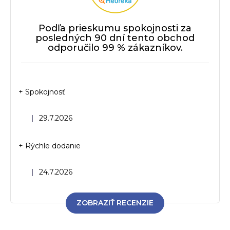
Podľa prieskumu spokojnosti za
posledných 90 dní tento obchod
odporučilo 99 % zákazníkov.
+ Spokojnosť
Hodnotenie obchodu je 5 z 5 hviezdičiek.
|
29.7.2026
+ Rýchle dodanie
Hodnotenie obchodu je 5 z 5 hviezdičiek.
|
24.7.2026
ZOBRAZIŤ RECENZIE