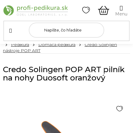
Prejsť
na
obsah
NÁKUPN
KOŠÍK
Domov
Pedikúra
Domáca pedikúra
Credo Solingen
nástroje POP ART
Credo Solingen POP ART pilník
na nohy Duosoft oranžový