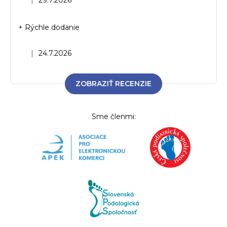
|
29.7.2026
+ Rýchle dodanie
Hodnotenie obchodu je 5 z 5 hviezdičiek.
|
24.7.2026
ZOBRAZIŤ RECENZIE
Sme členmi: