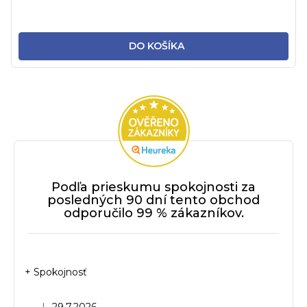
DO KOŠÍKA
Podľa prieskumu spokojnosti za
posledných 90 dní tento obchod
odporučilo 99 % zákazníkov.
+ Spokojnosť
Hodnotenie obchodu je 5 z 5 hviezdičiek.