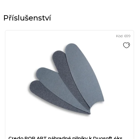
Kód:
699
Credo POP ART náhradné pilníky k Duosoft 4ks