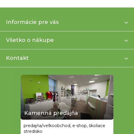
Z
Informácie pre vás
á
p
ä
Všetko o nákupe
t
i
Kontakt
e
Kamenná predajňa
predajňa/veľkoobchod, e-shop, školiace
stredisko