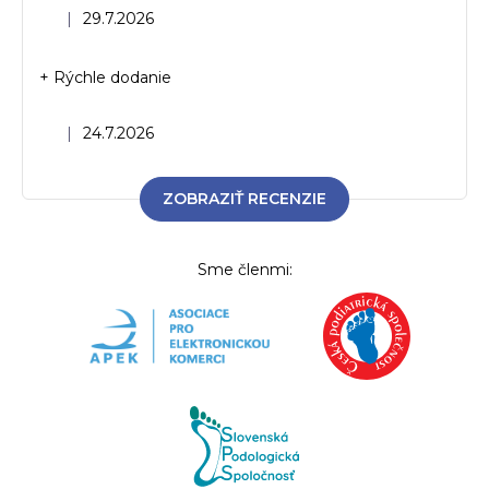
Hodnotenie obchodu je 5 z 5 hviezdičiek.
|
29.7.2026
+ Rýchle dodanie
Hodnotenie obchodu je 5 z 5 hviezdičiek.
|
24.7.2026
ZOBRAZIŤ RECENZIE
Sme členmi: