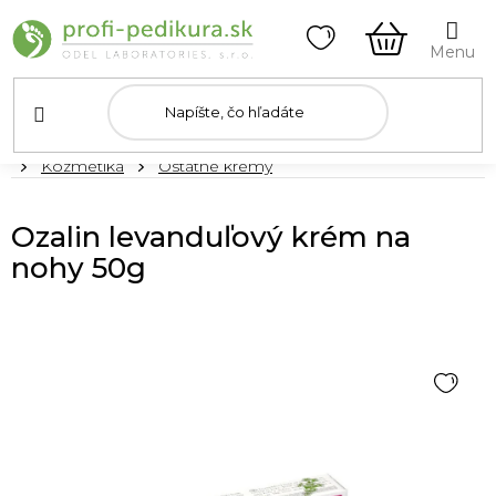
Prejsť
na
obsah
NÁKUPN
KOŠÍK
Domov
Kozmetika
Ostatné krémy
Ozalin levanduľový krém na
nohy 50g