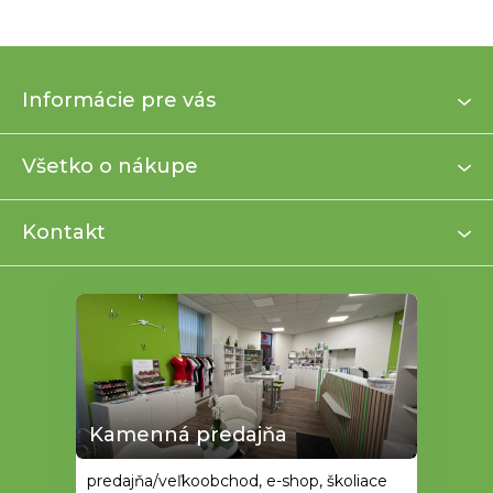
Z
Informácie pre vás
á
p
ä
Všetko o nákupe
t
i
Kontakt
e
Kamenná predajňa
predajňa/veľkoobchod, e-shop, školiace