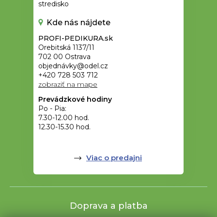
stredisko
Kde nás nájdete
PROFI-PEDIKURA.sk
Orebitská 1137/11
702 00 Ostrava
objednávky@odel.cz
+420 728 503 712
zobraziť na mape
Prevádzkové hodiny
Po - Pia:
7.30-12.00 hod.
12.30-15.30 hod.
Viac o predajni
Doprava a platba