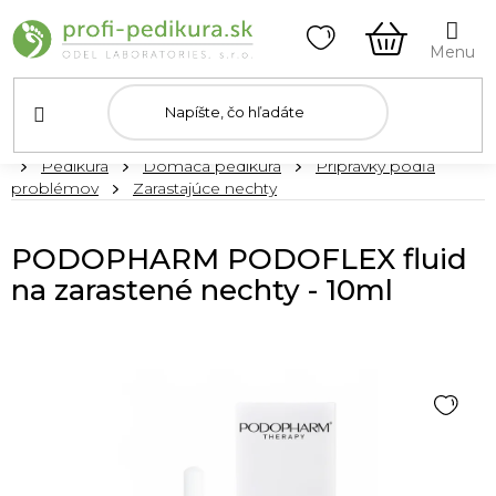
Prejsť
na
obsah
NÁKUPN
KOŠÍK
Domov
Pedikúra
Domáca pedikúra
Prípravky podľa
problémov
Zarastajúce nechty
PODOPHARM PODOFLEX fluid
na zarastené nechty - 10ml