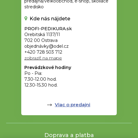
predajňa/veľkoobchod, e-shop, školiace
stredisko
Kde nás nájdete
PROFI-PEDIKURA.sk
Orebitská 1137/11
702 00 Ostrava
objednávky@odel.cz
+420 728 503 712
zobraziť na mape
Prevádzkové hodiny
Po - Pia:
7.30-12.00 hod.
12.30-15.30 hod.
Viac o predajni
Doprava a platba