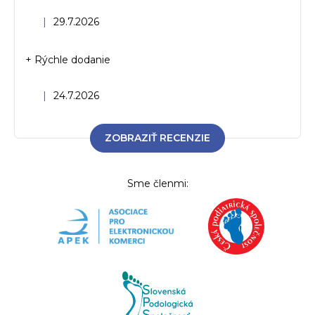
Hodnotenie obchodu je 5 z 5 hviezdičiek.
|
29.7.2026
+ Rýchle dodanie
Hodnotenie obchodu je 5 z 5 hviezdičiek.
|
24.7.2026
ZOBRAZIŤ RECENZIE
Sme členmi: