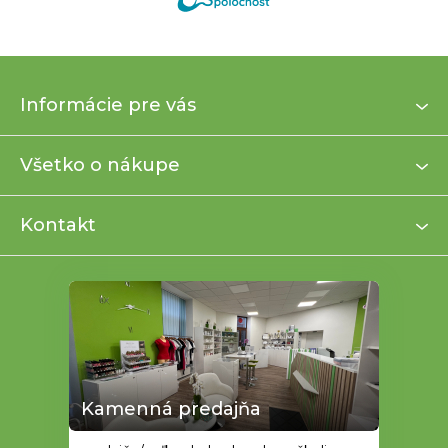
Z
Informácie pre vás
á
p
ä
Všetko o nákupe
t
i
Kontakt
e
Kamenná predajňa