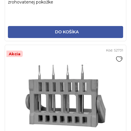
zrohovatenej pokožke
DO KOŠÍKA
Kód:
S2731
Akcia