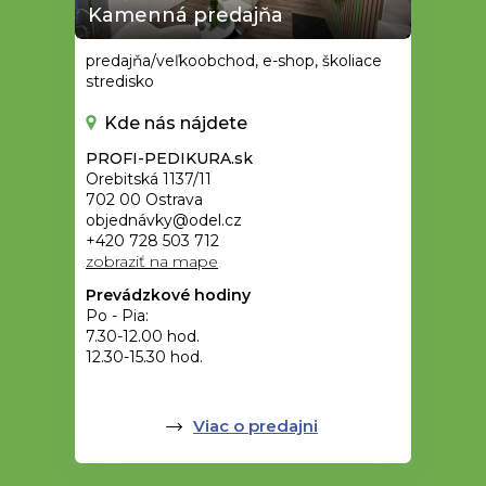
Kamenná predajňa
predajňa/veľkoobchod, e-shop, školiace
stredisko
Kde nás nájdete
PROFI-PEDIKURA.sk
Orebitská 1137/11
702 00 Ostrava
objednávky@odel.cz
+420 728 503 712
zobraziť na mape
Prevádzkové hodiny
Po - Pia:
7.30-12.00 hod.
12.30-15.30 hod.
Viac o predajni