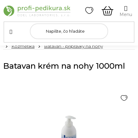
Prejsť
na
obsah
NÁKUPN
KOŠÍK
Domov
Kozmetika
Batavan - prípravky na nohy
Batavan krém na nohy 1000ml