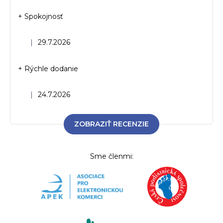
+ Spokojnosť
Hodnotenie obchodu je 5 z 5 hviezdičiek.
|
29.7.2026
+ Rýchle dodanie
Hodnotenie obchodu je 5 z 5 hviezdičiek.
|
24.7.2026
ZOBRAZIŤ RECENZIE
Sme členmi: