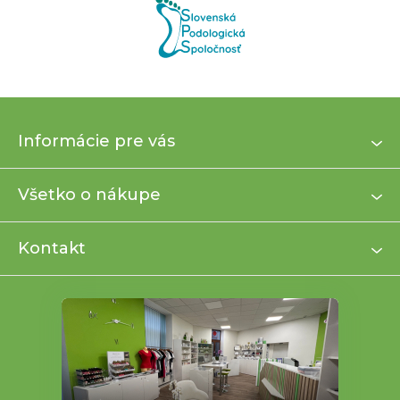
Z
Informácie pre vás
á
p
ä
Všetko o nákupe
t
i
Kontakt
e