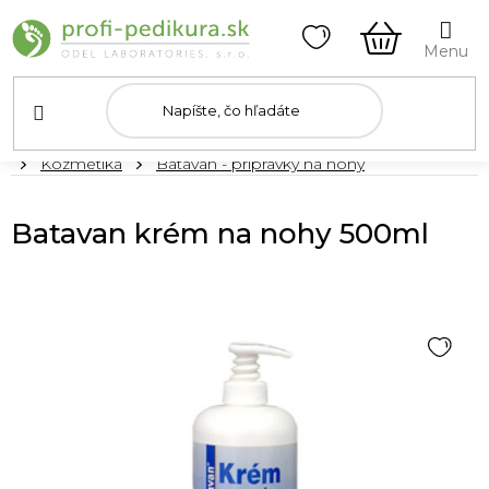
Prejsť
na
obsah
NÁKUPN
KOŠÍK
Domov
Kozmetika
Batavan - prípravky na nohy
Batavan krém na nohy 500ml