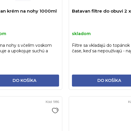
van krém na nohy 1000ml
Batavan filtre do obuvi 2 
dom
skladom
na nohy s včelím voskom
Filtre sa vkladajú do topánok
uje a upokojuje suchú a
čase, keď sa nepoužívajú - na
skanú pokožku
cez noc
DO KOŠÍKA
DO KOŠÍKA
Kód:
986
K