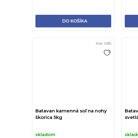
DO KOŠÍKA
Kód:
1286
Batavan kamenná soľ na nohy
Batav
škorica 5kg
svetl
skladom
skla