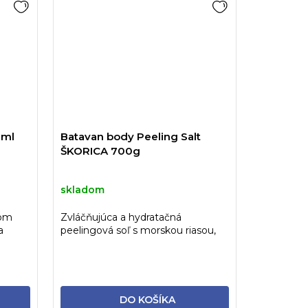
0ml
Batavan body Peeling Salt
ŠKORICA 700g
skladom
kom
Zvláčňujúca a hydratačná
a
peelingová soľ s morskou riasou,
škoricou, mandľovým a...
DO KOŠÍKA