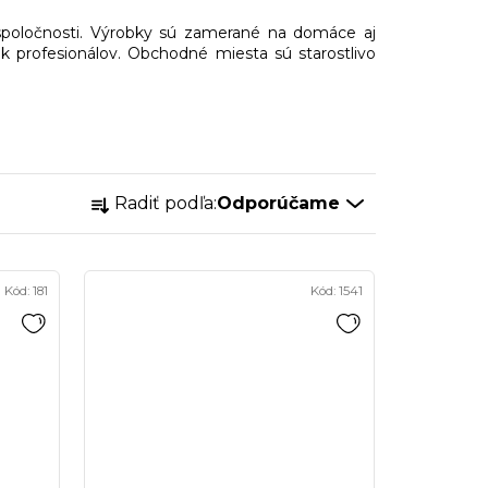
 spoločnosti. Výrobky sú zamerané na domáce aj
k profesionálov. Obchodné miesta sú starostlivo
R
Radiť podľa:
Odporúčame
a
d
e
Kód:
181
Kód:
1541
n
i
e
p
r
o