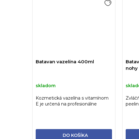
Batavan vazelína 400ml
Batav
nohy
skladom
skla
Kozmetická vazelína s vitamínom
Zvláč
E je určená na profesionálne
peelin
použitie v kozmetických a...
mandľ
DO KOŠÍKA