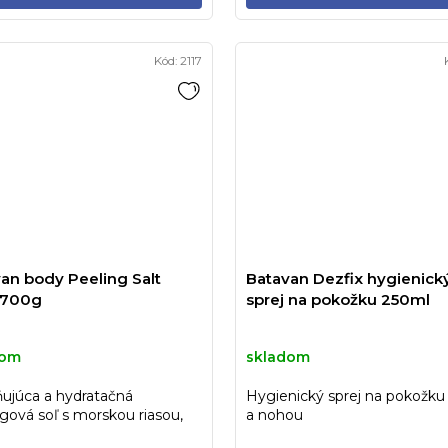
Kód:
2117
an body Peeling Salt
Batavan Dezfix hygienick
 700g
sprej na pokožku 250ml
dom
skladom
ňujúca a hydratačná
Hygienický sprej na pokožku
gová soľ s morskou riasou,
a nohou
, mandľovým a jojobovým...