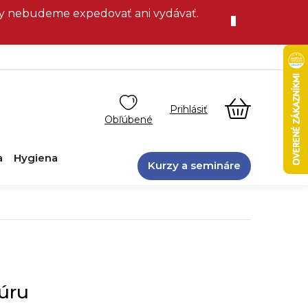
vky nebudeme expedovať ani vydávať.
NÁKUPN
KOŠÍK
a
Hygiena
Kurzy a semináre
úru