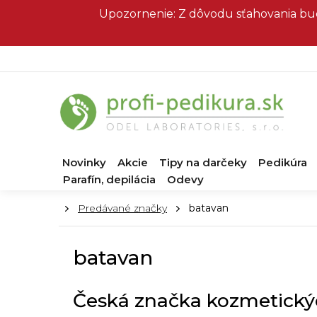
Prejsť
Upozornenie: Z dôvodu sťahovania bud
na
obsah
Novinky
Akcie
Tipy na darčeky
Pedikúra
Parafín, depilácia
Odevy
Domov
Predávané značky
batavan
batavan
Česká značka kozmetický