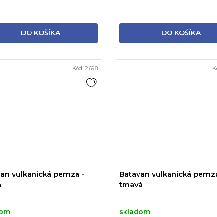
DO KOŠÍKA
DO KOŠÍKA
Kód:
2698
K
an vulkanická pemza -
Batavan vulkanická pemza
á
tmavá
dom
skladom