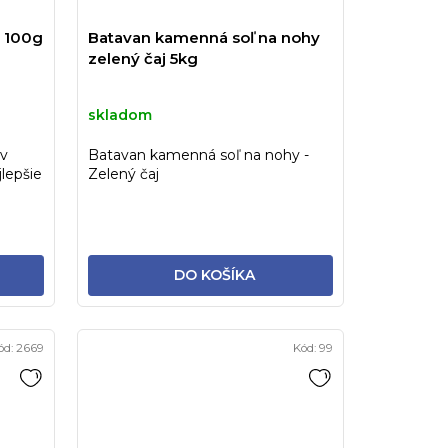
d
x 100g
Batavan kamenná soľ na nohy
u
zelený čaj 5kg
k
t
skladom
o
 v
Batavan kamenná soľ na nohy -
v
jlepšie
Zelený čaj
DO KOŠÍKA
ód:
2669
Kód:
99