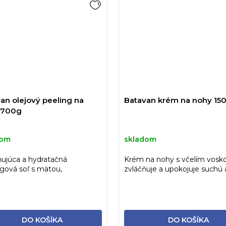
an olejový peeling na
Batavan krém na nohy 15
 700g
dom
skladom
ňujúca a hydratačná
Krém na nohy s včelím vos
gová soľ s mätou,
zvláčňuje a upokojuje suchú 
ovým a jojobovým olejom.
popraskanú pokožku
DO KOŠÍKA
DO KOŠÍKA