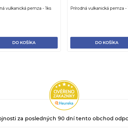
ná vulkanická pemza - 1ks
Prírodná vulkanická pemza - 
DO KOŠÍKA
DO KOŠÍKA
O
v
l
á
d
a
c
i
jnosti za posledných 90 dní tento obchod odpor
e