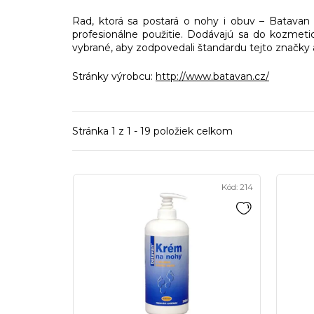
Rad, ktorá sa postará o nohy i obuv – Batavan
profesionálne použitie. Dodávajú sa do kozmeti
vybrané, aby zodpovedali štandardu tejto značky a 
Stránky výrobcu:
http://www.batavan.cz/
Stránka
1
z
1
-
19
položiek celkom
V
Kód:
214
ý
p
i
s
p
r