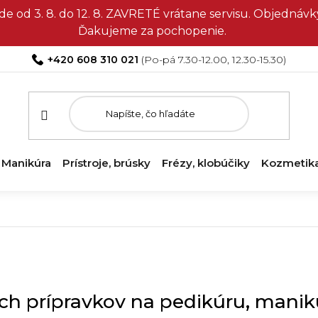
e od 3. 8. do 12. 8. ZAVRETÉ vrátane servisu. Objedná
Ďakujeme za pochopenie.
+420 608 310 021
Manikúra
Prístroje, brúsky
Frézy, klobúčiky
Kozmetik
ch prípravkov na pedikúru, manik