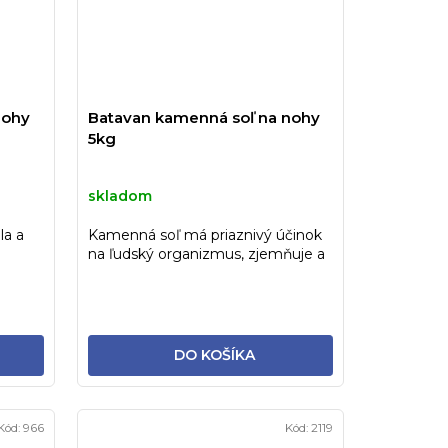
nohy
Batavan kamenná soľ na nohy
5kg
skladom
la a
Kamenná soľ má priaznivý účinok
na ľudský organizmus, zjemňuje a
uvoľňuje pokožku
DO KOŠÍKA
Kód:
966
Kód:
2119