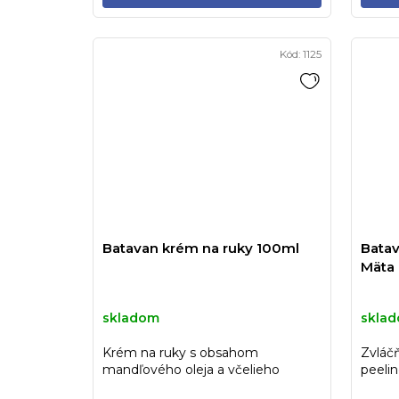
Kód:
1125
Batavan krém na ruky 100ml
Batav
Mäta
skladom
skla
Krém na ruky s obsahom
Zvláč
mandľového oleja a včelieho
peelin
vosku.
mätou