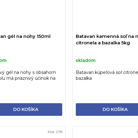
an gél na nohy 150ml
Batavan kamenná soľ na 
citronela a bazalka 5kg
dom
skladom
ivý gél na nohy s obsahom
Batavan kúpeľová soľ citrone
lu má priaznivý účinok na
bazalka
nuté a unavené nohy
DO KOŠÍKA
DO KOŠÍKA
Kód:
2118